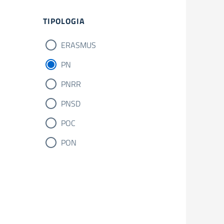
Filtri
TIPOLOGIA
ERASMUS
PN
PNRR
PNSD
POC
PON