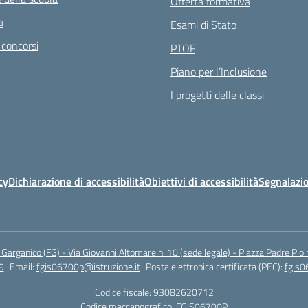
Offerta formativa
a
Esami di Stato
 concorsi
PTOF
Piano per l’Inclusione
I progetti delle classi
cy
Dichiarazione di accessibilità
Obiettivi di accessibilità
Segnalazio
arganico (FG) - Via Giovanni Altomare n. 10 (sede legale) - Piazza Padre Pio 
9
Email:
fgis06700p@istruzione.it
Posta elettronica certificata (PEC):
fgis0
Codice fiscale: 93082620712
Codice meccanografico:
FGIS06700P