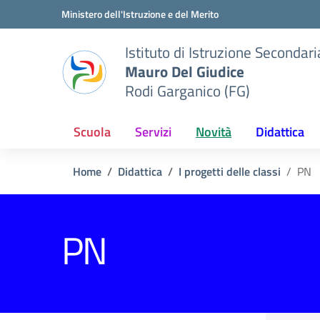
Vai ai contenuti
Vai al menu di navigazione
Vai al footer
Ministero dell'Istruzione e del Merito
Istituto di Istruzione Seconda
Mauro Del Giudice
Rodi Garganico (FG)
Scuola
Servizi
Novità
Didattica
Home
Didattica
I progetti delle classi
PN
PN