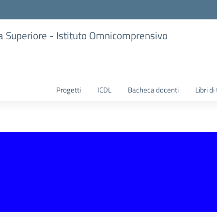
ria Superiore - Istituto Omnicomprensivo
Progetti
ICDL
Bacheca docenti
Libri di