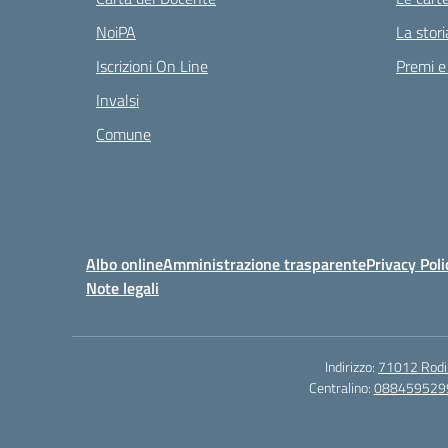
NoiPA
La stori
Iscrizioni On Line
Premi e
Invalsi
Comune
Albo online
Amministrazione trasparente
Privacy Poli
Note legali
Indirizzo:
71012 Rodi G
Centralino:
088459529