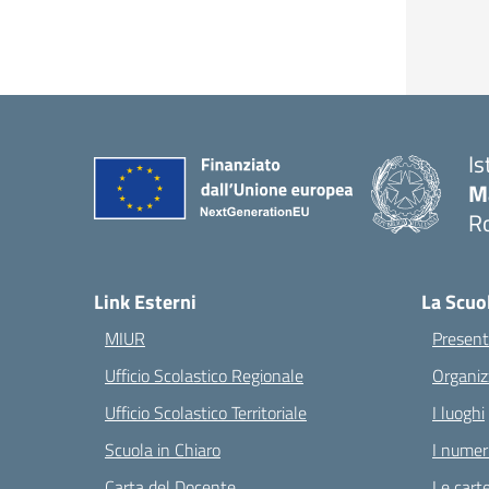
Is
M
Ro
— 
Link Esterni
La Scuo
MIUR
Present
Ufficio Scolastico Regionale
Organiz
Ufficio Scolastico Territoriale
I luoghi
Scuola in Chiaro
I numeri
Carta del Docente
Le carte