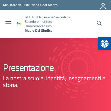
Vai ai contenuti
Vai al menu di navigazione
Vai al footer
Ministero dell'Istruzione e del Merito
Istituto di Istruzione Secondaria
Superiore - Istituto
Omnicomprensivo
Mauro Del Giudice
Apr
Presentazione
La nostra scuola: identità, insegnamenti e
storia.