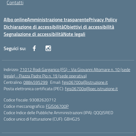
Contatti
Albo online
Amministrazione trasparente
Privacy Policy
Dichiarazione di accessibilità
Obiettivi di accessibilità
Segnalazione di accessibilità
Note legali
Seguici su:
Indirizzo:
71012 Rodi Garganico (FG) - Via Giovanni Altomare n. 10 (sede
legale) - Piazza Padre Pio n. 19 (sede operativa)
Centralino:
0884595299
Email:
fgis06700p@istruzione.it
Posta elettronica certificata (PEC):
fgis06700p@pec.istruzione.it
Codice fiscale: 93082620712
Codice meccanografico:
FGIS06700P
Codice Indice delle Pubbliche Amministrazioni (IPA): QQQJSRED
Codice unico di fatturazione (CUF): GBHG25