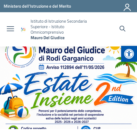
Vai ai contenuti
Vai al menu di navigazione
Vai al footer
Ministero dell'Istruzione e del Merito
Istituto di Istruzione Secondaria
Superiore - Istituto
Omnicomprensivo
Mauro Del Giudice
Apr