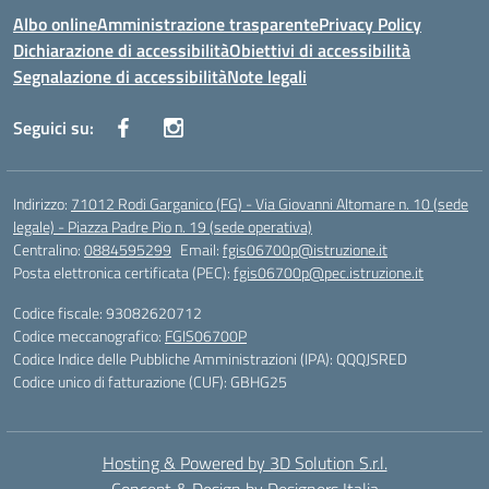
Albo online
Amministrazione trasparente
Privacy Policy
Dichiarazione di accessibilità
Obiettivi di accessibilità
Segnalazione di accessibilità
Note legali
Seguici su:
Indirizzo:
71012 Rodi Garganico (FG) - Via Giovanni Altomare n. 10 (sede
legale) - Piazza Padre Pio n. 19 (sede operativa)
Centralino:
0884595299
Email:
fgis06700p@istruzione.it
Posta elettronica certificata (PEC):
fgis06700p@pec.istruzione.it
Codice fiscale: 93082620712
Codice meccanografico:
FGIS06700P
Codice Indice delle Pubbliche Amministrazioni (IPA): QQQJSRED
Codice unico di fatturazione (CUF): GBHG25
Hosting & Powered by 3D Solution S.r.l.