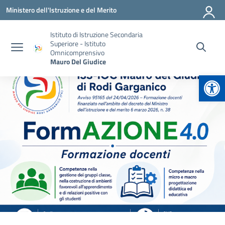
Vai ai contenuti
Vai al menu di navigazione
Vai al footer
Ministero dell'Istruzione e del Merito
Istituto di Istruzione Secondaria
Superiore - Istituto
Omnicomprensivo
Mauro Del Giudice
Apr