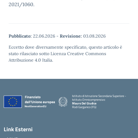
2021/1060.
Pubblicato:
22.06.2026
-
Revisione:
03.08.2026
Eccetto dove diversamente specificato, questo articolo è
stato rilasciato sotto Licenza Creative Commons
Attribuzione 4.0 Italia.
Istituto di Istruzione Secondaria Superiore -
Istituto Omnicomprensivo
Mauro Del Giudice
Rodi Garganico (FG)
— Visita la pagina iniziale della scuola
Link Esterni