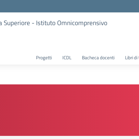
ria Superiore - Istituto Omnicomprensivo
Progetti
ICDL
Bacheca docenti
Libri di