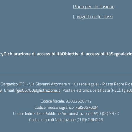
Piano per l’Inclusione
I progetti delle classi
cy
Dichiarazione di accessibilità
Obiettivi di accessibilità
Segnalazio
arganico (FG) - Via Giovanni Altomare n. 10 (sede legale) - Piazza Padre Pio 
9
Email:
fgis06700p@istruzione.it
Posta elettronica certificata (PEC):
fgis0
Codice fiscale: 93082620712
Codice meccanografico:
FGIS06700P
Codice Indice delle Pubbliche Amministrazioni (IPA): QQQJSRED
Codice unico di fatturazione (CUF): GBHG25