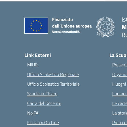
Is
M
Ro
— 
Link Esterni
La Scuo
MIUR
Present
Ufficio Scolastico Regionale
Organiz
Ufficio Scolastico Territoriale
I luoghi
Scuola in Chiaro
I numeri
Carta del Docente
Le carte
NoiPA
La stori
Iscrizioni On Line
Premi e