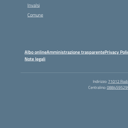
Invalsi
Comune
Albo online
Amministrazione trasparente
Privacy Poli
Note legali
Indirizzo:
71012 Rodi G
Centralino:
088459529