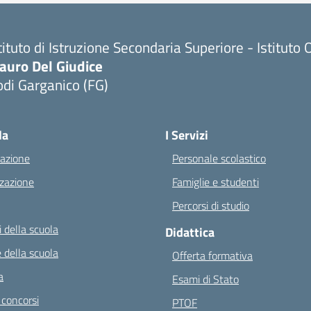
tituto di Istruzione Secondaria Superiore - Istitu
auro Del Giudice
di Garganico (FG)
Visita la pagina iniziale della scuola
la
I Servizi
azione
Personale scolastico
zazione
Famiglie e studenti
Percorsi di studio
 della scuola
Didattica
 della scuola
Offerta formativa
a
Esami di Stato
 concorsi
PTOF