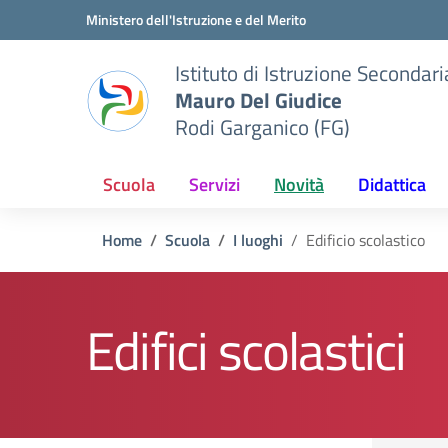
Vai ai contenuti
Vai al menu di navigazione
Vai al footer
Ministero dell'Istruzione e del Merito
Istituto di Istruzione Seconda
Mauro Del Giudice
Rodi Garganico (FG)
Scuola
Servizi
Novità
Didattica
Home
Scuola
I luoghi
Edificio scolastico
Edifici scolastici