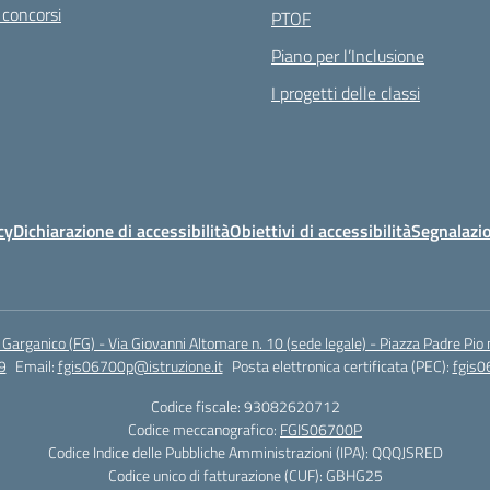
 concorsi
PTOF
Piano per l’Inclusione
I progetti delle classi
cy
Dichiarazione di accessibilità
Obiettivi di accessibilità
Segnalazio
arganico (FG) - Via Giovanni Altomare n. 10 (sede legale) - Piazza Padre Pio 
9
Email:
fgis06700p@istruzione.it
Posta elettronica certificata (PEC):
fgis0
Codice fiscale: 93082620712
Codice meccanografico:
FGIS06700P
Codice Indice delle Pubbliche Amministrazioni (IPA): QQQJSRED
Codice unico di fatturazione (CUF): GBHG25