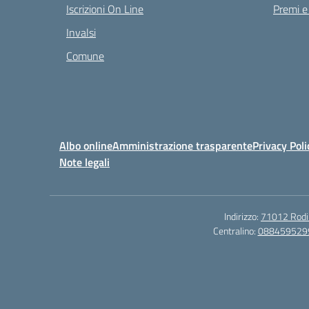
Iscrizioni On Line
Premi e
Invalsi
Comune
Albo online
Amministrazione trasparente
Privacy Poli
Note legali
Indirizzo:
71012 Rodi G
Centralino:
088459529