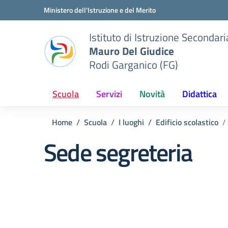
Vai ai contenuti
Vai al menu di navigazione
Vai al footer
Ministero dell'Istruzione e del Merito
Istituto di Istruzione Seconda
Mauro Del Giudice
Rodi Garganico (FG)
Scuola
Servizi
Novità
Didattica
Home
Scuola
I luoghi
Edificio scolastico
Sede segreteria