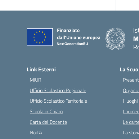
Is
M
Ro
— 
Link Esterni
La Scuo
MIUR
Present
Ufficio Scolastico Regionale
Organiz
Ufficio Scolastico Territoriale
I luoghi
Scuola in Chiaro
I numeri
Carta del Docente
Le carte
NoiPA
La stori