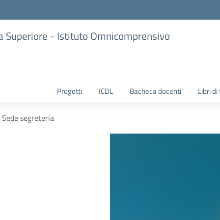
ria Superiore - Istituto Omnicomprensivo
Progetti
ICDL
Bacheca docenti
Libri di
Sede segreteria