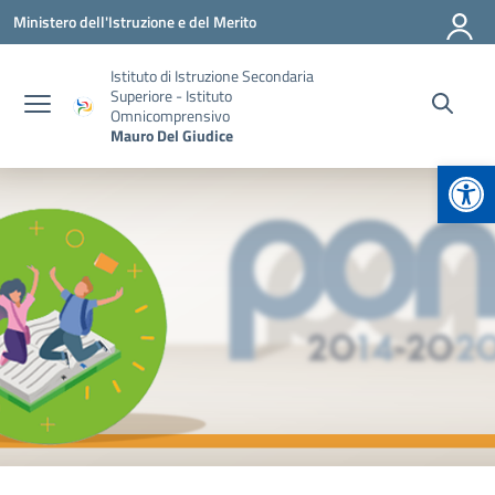
Vai ai contenuti
Vai al menu di navigazione
Vai al footer
Ministero dell'Istruzione e del Merito
Istituto di Istruzione Secondaria
Superiore - Istituto
Omnicomprensivo
Mauro Del Giudice
Apr