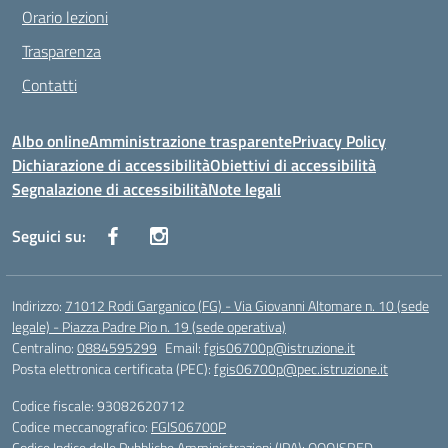
Orario lezioni
Trasparenza
Contatti
Albo online
Amministrazione trasparente
Privacy Policy
Dichiarazione di accessibilità
Obiettivi di accessibilità
Segnalazione di accessibilità
Note legali
Seguici su:
Indirizzo:
71012 Rodi Garganico (FG) - Via Giovanni Altomare n. 10 (sede
legale) - Piazza Padre Pio n. 19 (sede operativa)
Centralino:
0884595299
Email:
fgis06700p@istruzione.it
Posta elettronica certificata (PEC):
fgis06700p@pec.istruzione.it
Codice fiscale: 93082620712
Codice meccanografico:
FGIS06700P
Codice Indice delle Pubbliche Amministrazioni (IPA): QQQJSRED