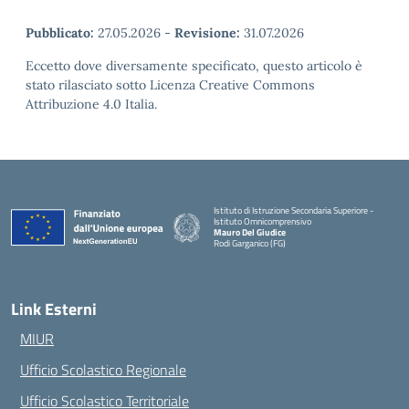
Pubblicato:
27.05.2026
-
Revisione:
31.07.2026
Eccetto dove diversamente specificato, questo articolo è
stato rilasciato sotto Licenza Creative Commons
Attribuzione 4.0 Italia.
Istituto di Istruzione Secondaria Superiore -
Istituto Omnicomprensivo
Mauro Del Giudice
Rodi Garganico (FG)
— Visita la pagina iniziale della scuola
Link Esterni
MIUR
Ufficio Scolastico Regionale
Ufficio Scolastico Territoriale