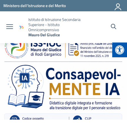
Vai ai contenuti
Vai al menu di navigazione
Vai al footer
Ministero dell'Istruzione e del Merito
Istituto di Istruzione Secondaria
Superiore - Istituto
Omnicomprensivo
Mauro Del Giudice
Apr