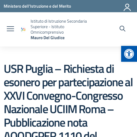
Vai ai contenuti
Vai al menu di navigazione
Vai al footer
Ministero dell'Istruzione e del Merito
Istituto di Istruzione Secondaria
Superiore - Istituto
Omnicomprensivo
Mauro Del Giudice
Apr
USR Puglia – Richiesta di
esonero per partecipazione al
XXVI Convegno-Congresso
Nazionale UCIIM Roma –
Pubblicazione nota
AOODGPER 1110 del