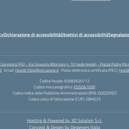
cy
Dichiarazione di accessibilità
Obiettivi di accessibilità
Segnalazio
arganico (FG) - Via Giovanni Altomare n. 10 (sede legale) - Piazza Padre Pio 
9
Email:
fgis06700p@istruzione.it
Posta elettronica certificata (PEC):
fgis0
Codice fiscale: 93082620712
Codice meccanografico:
FGIS06700P
Codice Indice delle Pubbliche Amministrazioni (IPA): QQQJSRED
Codice unico di fatturazione (CUF): GBHG25
Hosting & Powered by 3D Solution S.r.l.
Concept & Design by Designers Italia