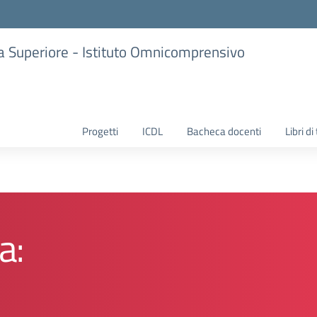
ria Superiore - Istituto Omnicomprensivo
Progetti
ICDL
Bacheca docenti
Libri di
a: