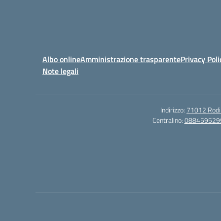
Albo online
Amministrazione trasparente
Privacy Poli
Note legali
Indirizzo:
71012 Rodi G
Centralino:
088459529