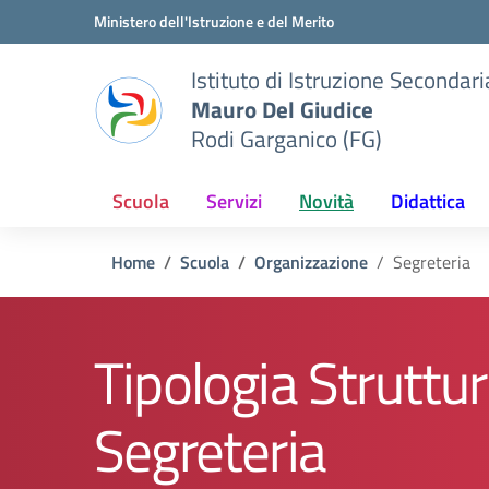
Vai ai contenuti
Vai al menu di navigazione
Vai al footer
Ministero dell'Istruzione e del Merito
Istituto di Istruzione Seconda
Mauro Del Giudice
Rodi Garganico (FG)
Scuola
Servizi
Novità
Didattica
Home
Scuola
Organizzazione
Segreteria
Tipologia Struttur
Segreteria