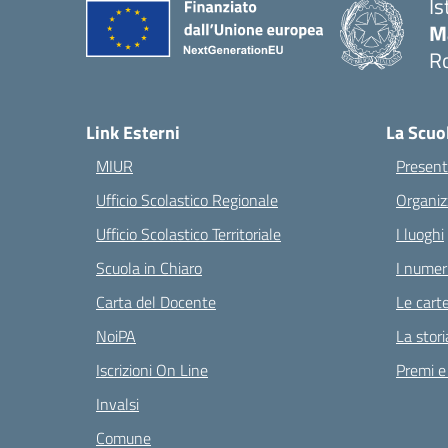
Is
M
Ro
— 
Link Esterni
La Scuo
MIUR
Present
Ufficio Scolastico Regionale
Organiz
Ufficio Scolastico Territoriale
I luoghi
Scuola in Chiaro
I numeri
Carta del Docente
Le carte
NoiPA
La stori
Iscrizioni On Line
Premi e
Invalsi
Comune