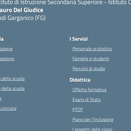
tituto di Istruzione Secondaria Superiore - Istitu
auro Del Giudice
di Garganico (FG)
Visita la pagina iniziale della scuola
la
I Servizi
azione
Personale scolastico
zazione
Famiglie e studenti
Percorsi di studio
 della scuola
Didattica
 della scuola
Offerta formativa
a
Esami di Stato
 concorsi
PTOF
Piano per l’Inclusione
I progetti delle classi