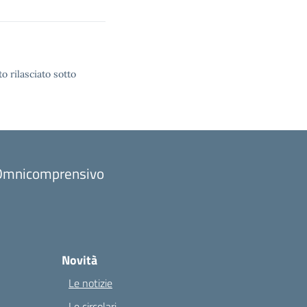
o rilasciato sotto
to Omnicomprensivo
Novità
Le notizie
Le circolari