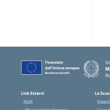
Is
M
Ro
— 
Link Esterni
La Scuo
MIUR
Present
Ufficio Scolastico Regionale
Organiz