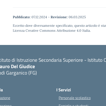
Pubblicato:
07.12.2024
-
Revisione:
06.03.2025
Eccetto dove diversamente specificato, questo articolo è stat
Licenza Creative Commons Attribuzione 4.0 Italia.
tituto di Istruzione Secondaria Superiore - Istitu
auro Del Giudice
di Garganico (FG)
Visita la pagina iniziale della scuola
la
I Servizi
azione
Personale scolastico
zazione
Famiglie e studenti