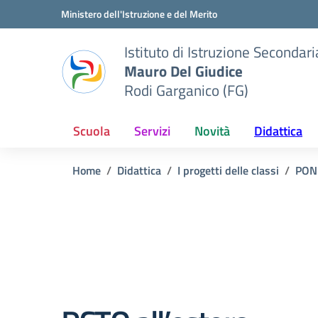
Vai ai contenuti
Vai al menu di navigazione
Vai al footer
Ministero dell'Istruzione e del Merito
Istituto di Istruzione Seconda
Mauro Del Giudice
Rodi Garganico (FG)
Scuola
Servizi
Novità
Didattica
Home
Didattica
I progetti delle classi
PON