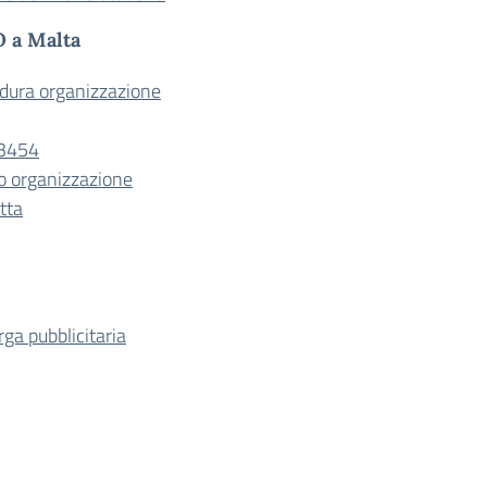
O a Malta
edura organizzazione
03454
o organizzazione
tta
ga pubblicitaria