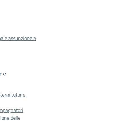
rmale assunzione a
r e
erni tutor e
ompagnatori
ione delle