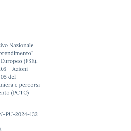
ivo Nazionale
pprendimento”
 Europeo (FSE).
10.6 – Azioni
505 del
aniera e percorsi
mento (PCTO)
ON-PU-2024-132
4