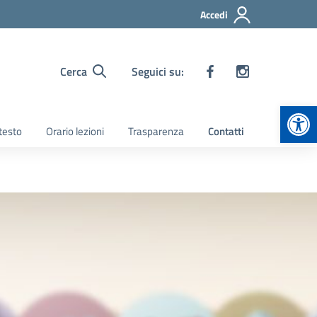
Accedi
Cerca
Seguici su:
Apr
 testo
Orario lezioni
Trasparenza
Contatti