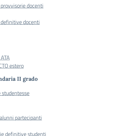
provvisorie docenti
definitive docenti
e ATA
CTO estero
ndaria II grado
e studentesse
alunni partecipanti
e definitive studenti