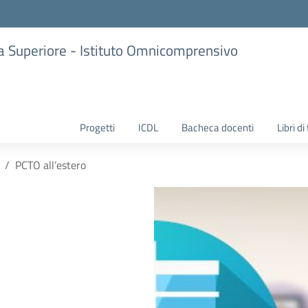
ria Superiore - Istituto Omnicomprensivo
Progetti
ICDL
Bacheca docenti
Libri di
PCTO all’estero