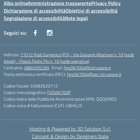
Albo online
Amministrazione trasparente
Privacy Policy
Dichiarazione di accessibilità
Obiettivi di accessibilità
Segnalazione di accessibilità
Note legali
Seguici su:
Indirizzo:
71012 Rodi Garganico (FG) - Via Giovanni Altomare n. 10 (sede
legale) - Piazza Padre Pio n. 19 (sede operativa)
Centralino:
0884595299
Email:
fgis06700p@istruzione.it
Posta elettronica certificata (PEC):
fgis06700p@pec.istruzione.it
Codice fiscale: 93082620712
Codice meccanografico:
FGIS06700P
Codice Indice delle Pubbliche Amministrazioni (IPA): QQQJSRED
Codice unico di fatturazione (CUF): GBHG25
Hosting & Powered by 3D Solution S.r.l.
Concept & Design by Designers Italia