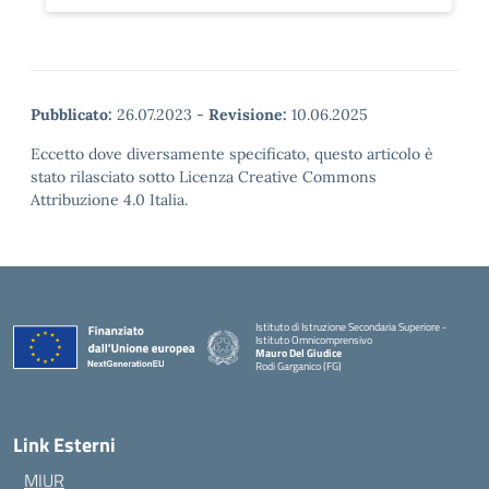
Pubblicato:
26.07.2023
-
Revisione:
10.06.2025
Eccetto dove diversamente specificato, questo articolo è
stato rilasciato sotto Licenza Creative Commons
Attribuzione 4.0 Italia.
Istituto di Istruzione Secondaria Superiore -
Istituto Omnicomprensivo
Mauro Del Giudice
Rodi Garganico (FG)
— Visita la pagina iniziale della scuola
Link Esterni
MIUR