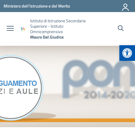
Vai ai contenuti
Vai al menu di navigazione
Vai al footer
Ministero dell'Istruzione e del Merito
Istituto di Istruzione Secondaria
Superiore - Istituto
Omnicomprensivo
Mauro Del Giudice
Apr