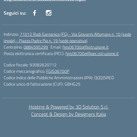
Seguici su:
Indirizzo:
71012 Rodi Garganico (FG) - Via Giovanni Altomare n. 10 (sede
legale) - Piazza Padre Pio n. 19 (sede operativa)
Centralino:
0884595299
Email:
fgis06700p@istruzione.it
Posta elettronica certificata (PEC):
fgis06700p@pec.istruzione.it
Codice fiscale: 93082620712
Codice meccanografico:
FGIS06700P
Codice Indice delle Pubbliche Amministrazioni (IPA): QQQJSRED
Codice unico di fatturazione (CUF): GBHG25
Hosting & Powered by 3D Solution S.r.l.
Concept & Design by Designers Italia