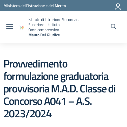
Vai ai contenuti
Vai al menu di navigazione
Vai al footer
Ministero dell'Istruzione e del Merito
Istituto di Istruzione Secondaria
Superiore - Istituto
Omnicomprensivo
Mauro Del Giudice
Provvedimento
formulazione graduatoria
provvisoria M.A.D. Classe di
Concorso A041 – A.S.
2023/2024