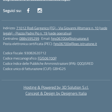
Seguici su:
Indirizzo:
71012 Rodi Garganico (FG) - Via Giovanni Altomare n. 10 (sede
legale) - Piazza Padre Pio n. 19 (sede operativa)
Centralino:
0884595299
Email:
fgis06700p@istruzione.it
Posta elettronica certificata (PEC):
fgis06700p@pec.istruzione.it
Codice fiscale: 93082620712
Codice meccanografico:
FGIS06700P
Codice Indice delle Pubbliche Amministrazioni (IPA): QQQJSRED
Codice unico di fatturazione (CUF): GBHG25
Hosting & Powered by 3D Solution S.r.l.
Concept & Design by Designers Italia