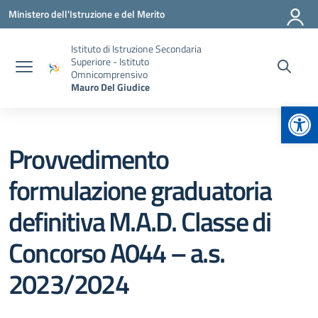
Vai ai contenuti
Vai al menu di navigazione
Vai al footer
Ministero dell'Istruzione e del Merito
Istituto di Istruzione Secondaria
Superiore - Istituto
Omnicomprensivo
Mauro Del Giudice
Apr
Provvedimento
formulazione graduatoria
definitiva M.A.D. Classe di
Concorso A044 – a.s.
2023/2024