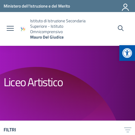
Vai ai contenuti
Vai al menu di navigazione
Vai al footer
Ministero dell'Istruzione e del Merito
Istituto di Istruzione Secondaria
Superiore - Istituto
Omnicomprensivo
Mauro Del Giudice
Apr
Liceo Artistico
FILTRI