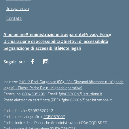
Trasparenza
Contatti
Albo online
Amministrazione trasparente
Privacy Policy
Dichiarazione di accessibilità
Obiettivi di accessibilità
Segnalazione di accessibilità
Note legali
Seguici su:
Indirizzo:
71012 Rodi Garganico (FG) - Via Giovanni Altomare n. 10 (sede
legale) - Piazza Padre Pio n. 19 (sede operativa)
Centralino:
0884595299
Email:
fgis06700p@istruzione.it
Posta elettronica certificata (PEC):
fgis06700p@pec.istruzione.it
Codice fiscale: 93082620712
Codice meccanografico:
FGIS06700P
Codice Indice delle Pubbliche Amministrazioni (IPA): QQQJSRED
Codice unico di fatturazione (CUF): GBHG25