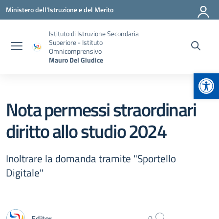
Vai ai contenuti
Vai al menu di navigazione
Vai al footer
Ministero dell'Istruzione e del Merito
Istituto di Istruzione Secondaria
Superiore - Istituto
Omnicomprensivo
Mauro Del Giudice
Apr
Nota permessi straordinari
diritto allo studio 2024
Inoltrare la domanda tramite "Sportello
Digitale"
Editor
0