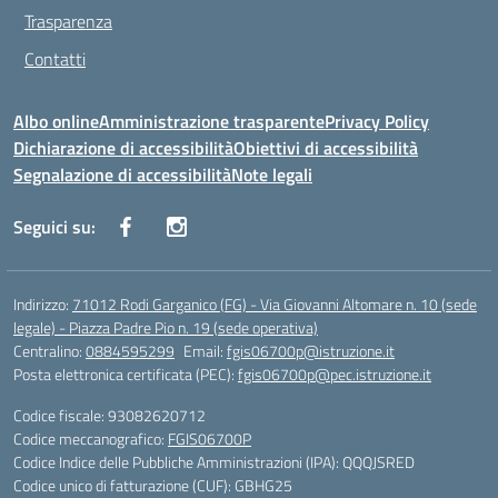
Trasparenza
Contatti
Albo online
Amministrazione trasparente
Privacy Policy
Dichiarazione di accessibilità
Obiettivi di accessibilità
Segnalazione di accessibilità
Note legali
Seguici su:
Indirizzo:
71012 Rodi Garganico (FG) - Via Giovanni Altomare n. 10 (sede
legale) - Piazza Padre Pio n. 19 (sede operativa)
Centralino:
0884595299
Email:
fgis06700p@istruzione.it
Posta elettronica certificata (PEC):
fgis06700p@pec.istruzione.it
Codice fiscale: 93082620712
Codice meccanografico:
FGIS06700P
Codice Indice delle Pubbliche Amministrazioni (IPA): QQQJSRED
Codice unico di fatturazione (CUF): GBHG25