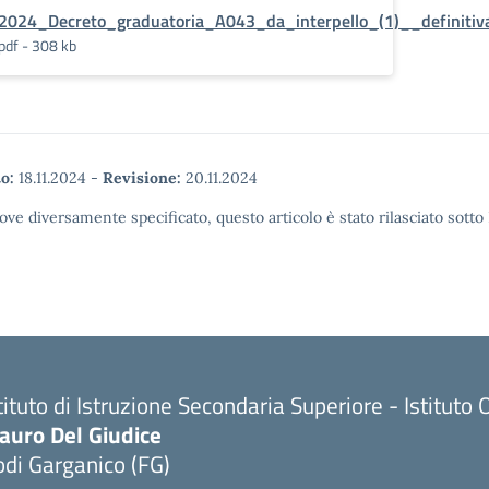
2024_Decreto_graduatoria_A043_da_interpello_(1)__definitiv
pdf - 308 kb
o:
18.11.2024
-
Revisione:
20.11.2024
ove diversamente specificato, questo articolo è stato rilasciato sott
tituto di Istruzione Secondaria Superiore - Istitu
auro Del Giudice
di Garganico (FG)