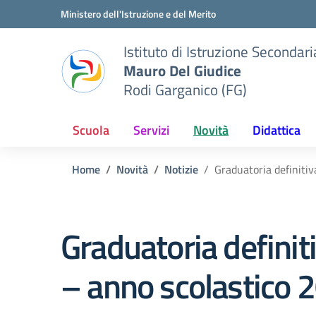
Vai ai contenuti
Vai al menu di navigazione
Vai al footer
Ministero dell'Istruzione e del Merito
Istituto di Istruzione Seconda
Mauro Del Giudice
Rodi Garganico (FG)
Scuola
Servizi
Novità
Didattica
Home
Novità
Notizie
Graduatoria definiti
Graduatoria definit
– anno scolastico