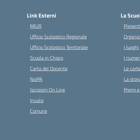
— 
Link Esterni
La Scuo
MIUR
Present
Ufficio Scolastico Regionale
Organiz
Ufficio Scolastico Territoriale
I luoghi
Scuola in Chiaro
I numeri
Carta del Docente
Le carte
NoiPA
La stori
Iscrizioni On Line
Premi e
Invalsi
Comune