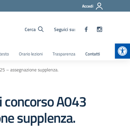
Accedi
Cerca
Seguici su:
Apr
 testo
Orario lezioni
Trasparenza
Contatti
025 – assegnazione supplenza.
 di concorso A043
ne supplenza.