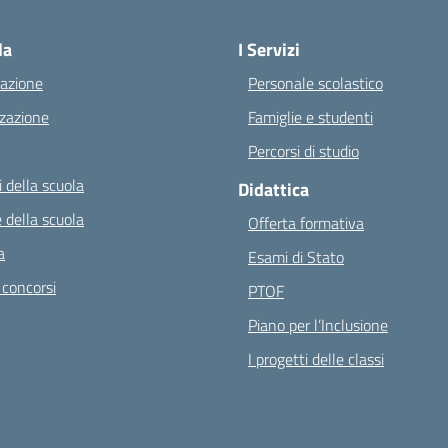
Visita la pagina iniziale della scuola
la
I Servizi
azione
Personale scolastico
zazione
Famiglie e studenti
Percorsi di studio
 della scuola
Didattica
 della scuola
Offerta formativa
a
Esami di Stato
 concorsi
PTOF
Piano per l’Inclusione
I progetti delle classi