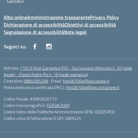
Contatti
Albo online
Amministrazione trasparente
Privacy Policy
Dichiarazione di accessibilità
Obiettivi di accessibilità
Segnalazione di accessibilità
Note legali
Seguici su:
Indirizzo:
71012 Rodi Garganico (FG) - Via Giovanni Altomare n. 10 (sede
legale) - Piazza Padre Pio n. 19 (sede operativa)
Centralino:
0884595299
Email:
fgis06700p@istruzione.it
Posta elettronica certificata (PEC):
fgis06700p@pec.istruzione.it
Codice fiscale: 93082620712
Codice meccanografico:
FGIS06700P
Codice Indice delle Pubbliche Amministrazioni (IPA): QQQJSRED
Codice unico di fatturazione (CUF): GBHG25