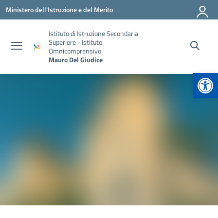
Vai ai contenuti
Vai al menu di navigazione
Vai al footer
Ministero dell'Istruzione e del Merito
Istituto di Istruzione Secondaria
Superiore - Istituto
Omnicomprensivo
Mauro Del Giudice
Apr