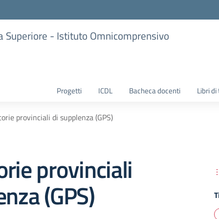
ria Superiore - Istituto Omnicomprensivo
Progetti
ICDL
Bacheca docenti
Libri di
orie provinciali di supplenza (GPS)
rie provinciali
enza (GPS)
T