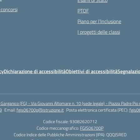
Esami di Stato
 concorsi
PTOF
Piano per l’Inclusione
I progetti delle classi
cy
Dichiarazione di accessibilità
Obiettivi di accessibilità
Segnalazio
arganico (FG) - Via Giovanni Altomare n. 10 (sede legale) - Piazza Padre Pio 
9
Email:
fgis06700p@istruzione.it
Posta elettronica certificata (PEC):
fgis0
Codice fiscale: 93082620712
Codice meccanografico:
FGIS06700P
Codice Indice delle Pubbliche Amministrazioni (IPA): QQQJSRED