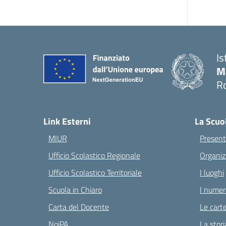
Is
M
Ro
— 
Link Esterni
La Scuo
MIUR
Present
Ufficio Scolastico Regionale
Organiz
Ufficio Scolastico Territoriale
I luoghi
Scuola in Chiaro
I numeri
Carta del Docente
Le carte
NoiPA
La stori