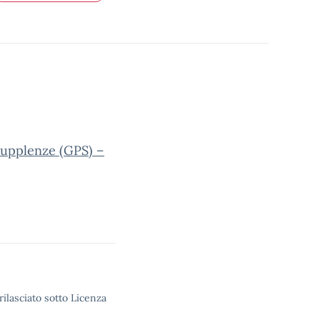
Supplenze (GPS) –
rilasciato sotto Licenza