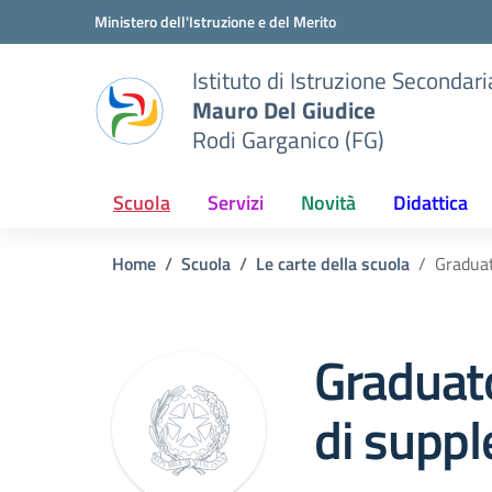
Vai ai contenuti
Vai al menu di navigazione
Vai al footer
Ministero dell'Istruzione e del Merito
Istituto di Istruzione Seconda
Mauro Del Giudice
Rodi Garganico (FG)
Scuola
Servizi
Novità
Didattica
Home
Scuola
Le carte della scuola
Graduat
Graduato
di suppl