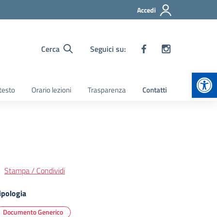
Accedi
Cerca
Seguici su:
Apr
 testo
Orario lezioni
Trasparenza
Contatti
Stampa / Condividi
ipologia
Documento Generico