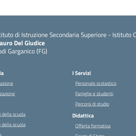
tituto di Istruzione Secondaria Superiore - Istitu
auro Del Giudice
di Garganico (FG)
Visita la pagina iniziale della scuola
la
I Servizi
azione
Personale scolastico
zazione
Famiglie e studenti
Percorsi di studio
 della scuola
Didattica
 della scuola
Offerta formativa
a