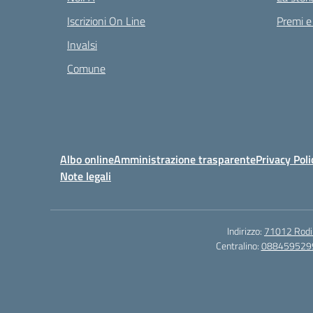
Iscrizioni On Line
Premi e
Invalsi
Comune
Albo online
Amministrazione trasparente
Privacy Poli
Note legali
Indirizzo:
71012 Rodi G
Centralino:
088459529