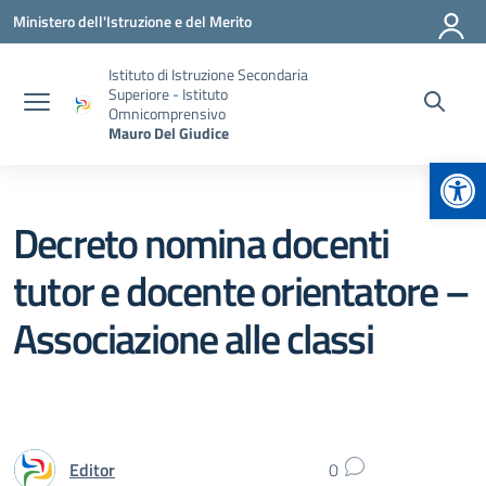
Vai ai contenuti
Vai al menu di navigazione
Vai al footer
Ministero dell'Istruzione e del Merito
Istituto di Istruzione Secondaria
Superiore - Istituto
Omnicomprensivo
Mauro Del Giudice
Apr
Decreto nomina docenti
tutor e docente orientatore –
Associazione alle classi
Editor
0