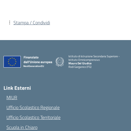
Stampa / Condividi
Istituto di Istruzione Secondaria Superiore -
Istituto Omnicomprensivo
Mauro Del Giudice
Rodi Garganico (FG)
— Visita la pagina iniziale della scuola
Link Esterni
MIUR
Ufficio Scolastico Regionale
Ufficio Scolastico Territoriale
Scuola in Chiaro