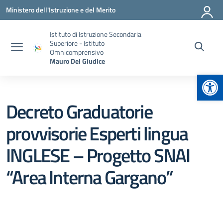
Vai ai contenuti
Vai al menu di navigazione
Vai al footer
Ministero dell'Istruzione e del Merito
Istituto di Istruzione Secondaria
Superiore - Istituto
Omnicomprensivo
Mauro Del Giudice
Apr
Decreto Graduatorie
provvisorie Esperti lingua
INGLESE – Progetto SNAI
“Area Interna Gargano”