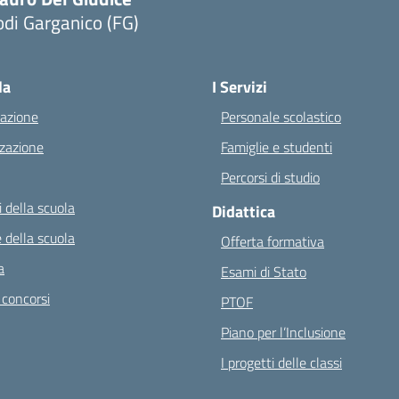
di Garganico (FG)
Visita la pagina iniziale della scuola
la
I Servizi
azione
Personale scolastico
zazione
Famiglie e studenti
Percorsi di studio
 della scuola
Didattica
 della scuola
Offerta formativa
a
Esami di Stato
 concorsi
PTOF
Piano per l’Inclusione
I progetti delle classi