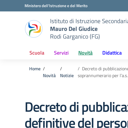
Vai ai contenuti
Vai al menu di navigazione
Vai al footer
Ministero dell'Istruzione e del Merito
Istituto di Istruzione Seconda
Mauro Del Giudice
Rodi Garganico (FG)
Scuola
Servizi
Novità
Didattica
Home
Decreto di pubblicazione
Novità
Notizie
soprannumerario per l’a.
Decreto di pubblica
definitive del pers