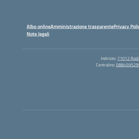
Albo online
Amministrazione trasparente
Privacy Poli
Note legali
Indirizzo:
71012 Rodi G
Centralino:
088459529