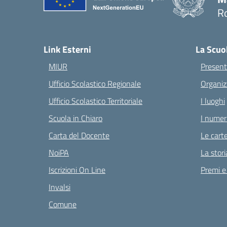
Ro
— 
Link Esterni
La Scuo
MIUR
Present
Ufficio Scolastico Regionale
Organiz
Ufficio Scolastico Territoriale
I luoghi
Scuola in Chiaro
I numeri
Carta del Docente
Le carte
NoiPA
La stori
Iscrizioni On Line
Premi e
Invalsi
Comune