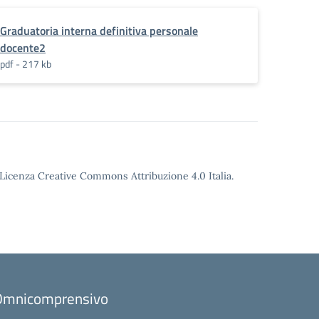
sonale_docente_per_lindividuazione_di_eve
Graduatoria interna definitiva personale
docente2
pdf - 217 kb
o Licenza Creative Commons Attribuzione 4.0 Italia.
to Omnicomprensivo