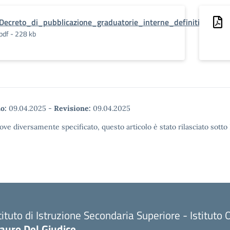
Decreto_di_pubblicazione_graduatorie_interne_definitive_per
pdf - 228 kb
o:
09.04.2025
-
Revisione:
09.04.2025
ove diversamente specificato, questo articolo è stato rilasciato sott
tituto di Istruzione Secondaria Superiore - Istitu
auro Del Giudice