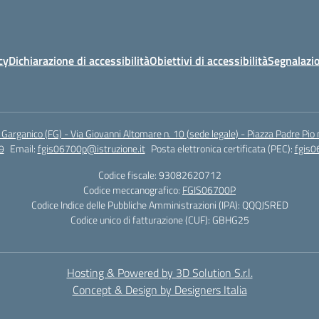
cy
Dichiarazione di accessibilità
Obiettivi di accessibilità
Segnalazio
arganico (FG) - Via Giovanni Altomare n. 10 (sede legale) - Piazza Padre Pio 
9
Email:
fgis06700p@istruzione.it
Posta elettronica certificata (PEC):
fgis0
Codice fiscale: 93082620712
Codice meccanografico:
FGIS06700P
Codice Indice delle Pubbliche Amministrazioni (IPA): QQQJSRED
Codice unico di fatturazione (CUF): GBHG25
Hosting & Powered by 3D Solution S.r.l.
Concept & Design by Designers Italia