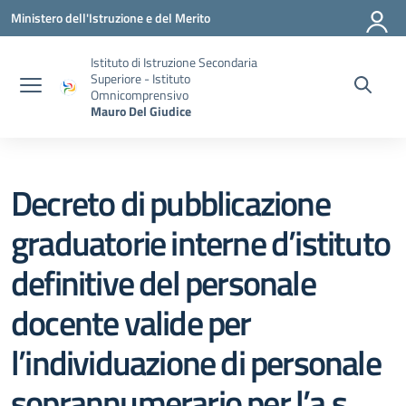
Vai ai contenuti
Vai al menu di navigazione
Vai al footer
Ministero dell'Istruzione e del Merito
Istituto di Istruzione Secondaria
Superiore - Istituto
Omnicomprensivo
Mauro Del Giudice
Decreto di pubblicazione
graduatorie interne d’istituto
definitive del personale
docente valide per
l’individuazione di personale
soprannumerario per l’a.s.