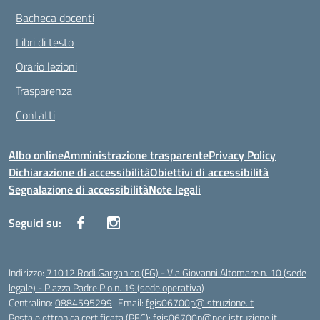
Bacheca docenti
Libri di testo
Orario lezioni
Trasparenza
Contatti
Albo online
Amministrazione trasparente
Privacy Policy
Dichiarazione di accessibilità
Obiettivi di accessibilità
Segnalazione di accessibilità
Note legali
Seguici su:
Indirizzo:
71012 Rodi Garganico (FG) - Via Giovanni Altomare n. 10 (sede
legale) - Piazza Padre Pio n. 19 (sede operativa)
Centralino:
0884595299
Email:
fgis06700p@istruzione.it
Posta elettronica certificata (PEC):
fgis06700p@pec.istruzione.it