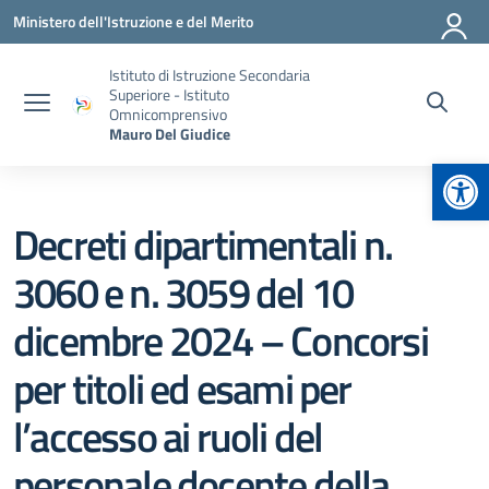
Vai ai contenuti
Vai al menu di navigazione
Vai al footer
Ministero dell'Istruzione e del Merito
Istituto di Istruzione Secondaria
Superiore - Istituto
Omnicomprensivo
Mauro Del Giudice
Apr
Decreti dipartimentali n.
3060 e n. 3059 del 10
dicembre 2024 – Concorsi
per titoli ed esami per
l’accesso ai ruoli del
personale docente della