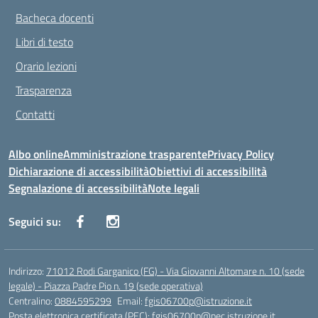
Bacheca docenti
Libri di testo
Orario lezioni
Trasparenza
Contatti
Albo online
Amministrazione trasparente
Privacy Policy
Dichiarazione di accessibilità
Obiettivi di accessibilità
Segnalazione di accessibilità
Note legali
Seguici su:
Indirizzo:
71012 Rodi Garganico (FG) - Via Giovanni Altomare n. 10 (sede
legale) - Piazza Padre Pio n. 19 (sede operativa)
Centralino:
0884595299
Email:
fgis06700p@istruzione.it
Posta elettronica certificata (PEC):
fgis06700p@pec.istruzione.it