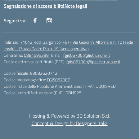
Segnalazione di accessibilità
Note legali
Seguici su:
Indirizzo:
71012 Rodi Garganico (FG) - Via Giovanni Altomare n. 10 (sede
legale) - Piazza Padre Pio n. 19 (sede operativa)
Centralino:
0884595299
Email:
fgis06700p@istruzione.it
Posta elettronica certificata (PEC):
fgis06700p@pec.istruzione.it
Codice fiscale: 93082620712
Codice meccanografico:
FGIS06700P
Codice Indice delle Pubbliche Amministrazioni (IPA): QQQJSRED
Codice unico di fatturazione (CUF): GBHG25
Hosting & Powered by 3D Solution S.r.l.
Concept & Design by Designers Italia