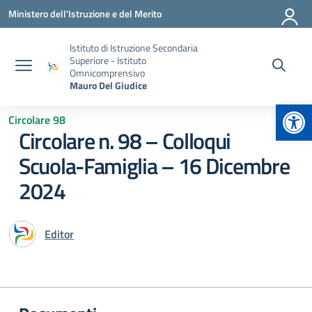
Vai ai contenuti
Vai al menu di navigazione
Vai al footer
Ministero dell'Istruzione e del Merito
Istituto di Istruzione Secondaria
Superiore - Istituto
Omnicomprensivo
Mauro Del Giudice
Apr
Circolare 98
Circolare n. 98 – Colloqui
Scuola-Famiglia – 16 Dicembre
2024
Editor