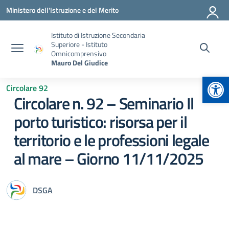
Vai ai contenuti
Vai al menu di navigazione
Vai al footer
Ministero dell'Istruzione e del Merito
Istituto di Istruzione Secondaria
Superiore - Istituto
Omnicomprensivo
Mauro Del Giudice
Apr
Circolare 92
Circolare n. 92 – Seminario Il
porto turistico: risorsa per il
territorio e le professioni legale
al mare – Giorno 11/11/2025
DSGA