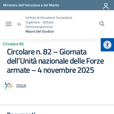
Vai ai contenuti
Vai al menu di navigazione
Vai al footer
Ministero dell'Istruzione e del Merito
Istituto di Istruzione Secondaria
Superiore - Istituto
Omnicomprensivo
Mauro Del Giudice
Apr
Circolare 82
Circolare n. 82 – Giornata
dell’Unità nazionale delle Forze
armate – 4 novembre 2025
DSGA