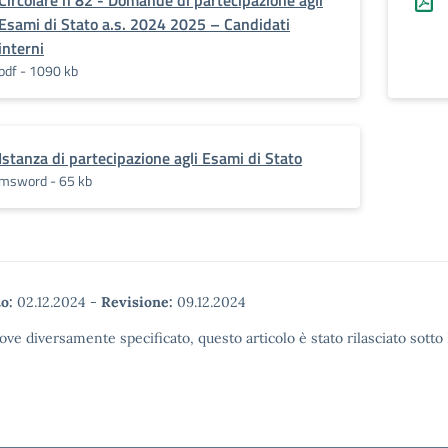
Circolare n 82 - Domande di partecipazione agli
Esami di Stato a.s. 2024 2025 – Candidati
interni
pdf - 1090 kb
Istanza di partecipazione agli Esami di Stato
msword - 65 kb
o:
02.12.2024
-
Revisione:
09.12.2024
ove diversamente specificato, questo articolo è stato rilasciato sott