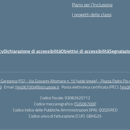
Piano per l’Inclusione
I progetti delle classi
cy
Dichiarazione di accessibilità
Obiettivi di accessibilità
Segnalazio
arganico (FG) - Via Giovanni Altomare n. 10 (sede legale) - Piazza Padre Pio 
9
Email:
fgis06700p@istruzione.it
Posta elettronica certificata (PEC):
fgis0
Codice fiscale: 93082620712
Codice meccanografico:
FGIS06700P
Codice Indice delle Pubbliche Amministrazioni (IPA): QQQJSRED
Codice unico di fatturazione (CUF): GBHG25