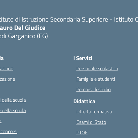
tituto di Istruzione Secondaria Superiore - Istitu
auro Del Giudice
di Garganico (FG)
Visita la pagina iniziale della scuola
la
I Servizi
azione
Personale scolastico
zazione
Famiglie e studenti
Percorsi di studio
 della scuola
Didattica
 della scuola
Offerta formativa
a
Esami di Stato
 concorsi
PTOF