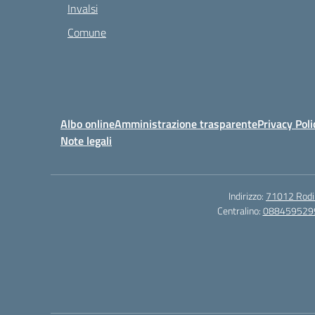
Invalsi
Comune
Albo online
Amministrazione trasparente
Privacy Poli
Note legali
Indirizzo:
71012 Rodi G
Centralino:
088459529