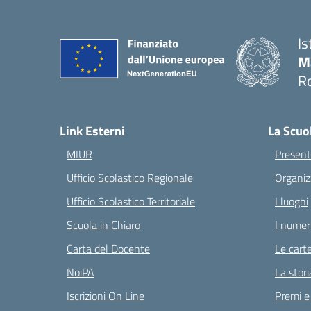
Is
M
Ro
— 
Link Esterni
La Scuo
MIUR
Present
Ufficio Scolastico Regionale
Organiz
Ufficio Scolastico Territoriale
I luoghi
Scuola in Chiaro
I numeri
Carta del Docente
Le carte
NoiPA
La stori
Iscrizioni On Line
Premi e