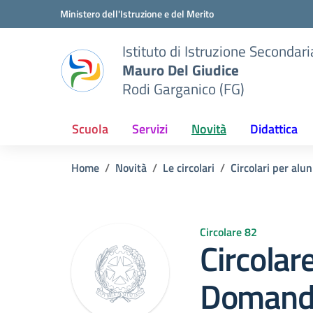
Vai ai contenuti
Vai al menu di navigazione
Vai al footer
Ministero dell'Istruzione e del Merito
Istituto di Istruzione Seconda
Mauro Del Giudice
Rodi Garganico (FG)
Scuola
Servizi
Novità
Didattica
Home
Novità
Le circolari
Circolari per alun
Circolare 82
Circolar
Domand