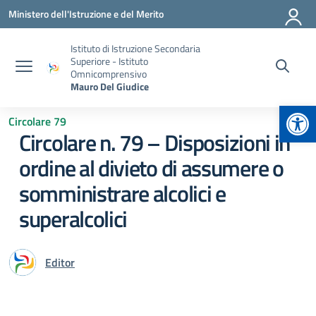
Vai ai contenuti
Vai al menu di navigazione
Vai al footer
Ministero dell'Istruzione e del Merito
Istituto di Istruzione Secondaria
Superiore - Istituto
Omnicomprensivo
Mauro Del Giudice
Apr
Circolare 79
Circolare n. 79 – Disposizioni in
ordine al divieto di assumere o
somministrare alcolici e
superalcolici
Editor