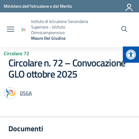
Vai ai contenuti
Vai al menu di navigazione
Vai al footer
Ministero dell'Istruzione e del Merito
Istituto di Istruzione Secondaria
Superiore - Istituto
Omnicomprensivo
Mauro Del Giudice
Apr
Circolare 72
Circolare n. 72 – Convocazione
GLO ottobre 2025
DSGA
Documenti