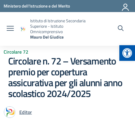
Vai ai contenuti
Vai al menu di navigazione
Vai al footer
Ministero dell'Istruzione e del Merito
Istituto di Istruzione Secondaria
Superiore - Istituto
Omnicomprensivo
Mauro Del Giudice
Apr
Circolare 72
Circolare n. 72 – Versamento
premio per copertura
assicurativa per gli alunni anno
scolastico 2024/2025
Editor