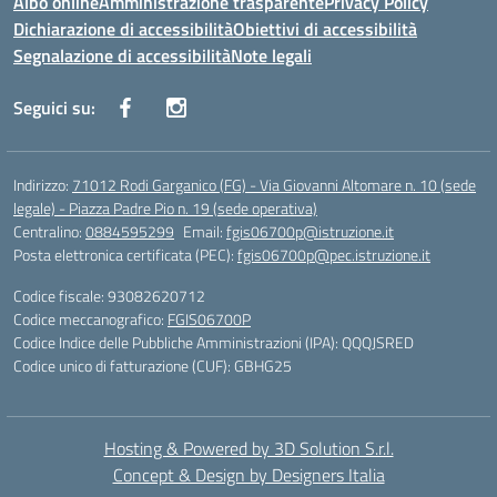
Albo online
Amministrazione trasparente
Privacy Policy
Dichiarazione di accessibilità
Obiettivi di accessibilità
Segnalazione di accessibilità
Note legali
Seguici su:
Indirizzo:
71012 Rodi Garganico (FG) - Via Giovanni Altomare n. 10 (sede
legale) - Piazza Padre Pio n. 19 (sede operativa)
Centralino:
0884595299
Email:
fgis06700p@istruzione.it
Posta elettronica certificata (PEC):
fgis06700p@pec.istruzione.it
Codice fiscale: 93082620712
Codice meccanografico:
FGIS06700P
Codice Indice delle Pubbliche Amministrazioni (IPA): QQQJSRED
Codice unico di fatturazione (CUF): GBHG25
Hosting & Powered by 3D Solution S.r.l.
Concept & Design by Designers Italia