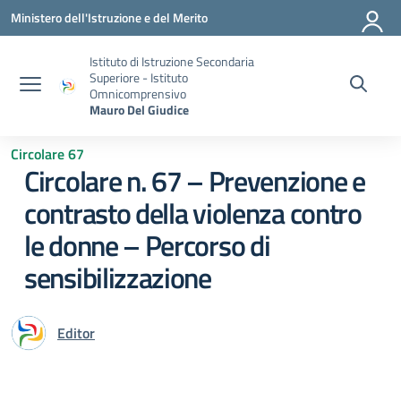
Vai ai contenuti
Vai al menu di navigazione
Vai al footer
Ministero dell'Istruzione e del Merito
Istituto di Istruzione Secondaria
Superiore - Istituto
Omnicomprensivo
Mauro Del Giudice
Circolare 67
Circolare n. 67 – Prevenzione e
contrasto della violenza contro
le donne – Percorso di
sensibilizzazione
Editor