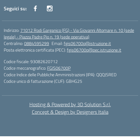
Seguici su:
Indirizzo:
71012 Rodi Garganico (FG) - Via Giovanni Altomare n. 10 (sede
legale) - Piazza Padre Pio n. 19 (sede operativa)
Centralino:
0884595299
Email:
fgis06700p@istruzione.it
Posta elettronica certificata (PEC):
fgis06700p@pec.istruzione.it
Codice fiscale: 93082620712
Codice meccanografico:
FGIS06700P
Codice Indice delle Pubbliche Amministrazioni (IPA): QQQJSRED
Codice unico di fatturazione (CUF): GBHG25
Hosting & Powered by 3D Solution S.r.l.
Concept & Design by Designers Italia