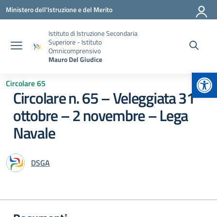
Vai ai contenuti
Vai al menu di navigazione
Vai al footer
Ministero dell'Istruzione e del Merito
Istituto di Istruzione Secondaria
Superiore - Istituto
Omnicomprensivo
Mauro Del Giudice
Apr
Circolare 65
Circolare n. 65 – Veleggiata 31
ottobre – 2 novembre – Lega
Navale
DSGA