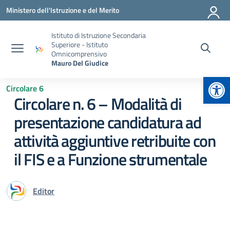
Vai ai contenuti
Vai al menu di navigazione
Vai al footer
Ministero dell'Istruzione e del Merito
Istituto di Istruzione Secondaria
Superiore - Istituto
Omnicomprensivo
Mauro Del Giudice
Apr
Circolare 6
Circolare n. 6 – Modalità di
presentazione candidatura ad
attività aggiuntive retribuite con
il FIS e a Funzione strumentale
Editor