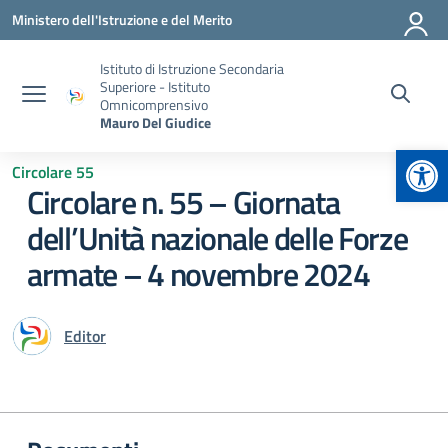
Vai ai contenuti
Vai al menu di navigazione
Vai al footer
Ministero dell'Istruzione e del Merito
Istituto di Istruzione Secondaria
Superiore - Istituto
Omnicomprensivo
Mauro Del Giudice
Apr
Circolare 55
Circolare n. 55 – Giornata
dell’Unità nazionale delle Forze
armate – 4 novembre 2024
Editor