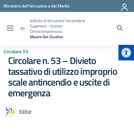
Vai ai contenuti
Vai al menu di navigazione
Vai al footer
Ministero dell'Istruzione e del Merito
Istituto di Istruzione Secondaria
Superiore - Istituto
Omnicomprensivo
Mauro Del Giudice
Apr
Circolare 53
Circolare n. 53 – Divieto
tassativo di utilizzo improprio
scale antincendio e uscite di
emergenza
Editor