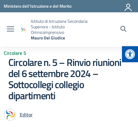
Vai ai contenuti
Vai al menu di navigazione
Vai al footer
Ministero dell'Istruzione e del Merito
Istituto di Istruzione Secondaria
Superiore - Istituto
Omnicomprensivo
Mauro Del Giudice
Apr
Circolare 5
Circolare n. 5 – Rinvio riunioni
del 6 settembre 2024 –
Sottocollegi collegio
dipartimenti
Editor