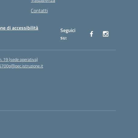
Trasparenza
Contatti
ne di accessibilità
Seguici
su:
n. 19 (sede operativa)
6700p@pec.istruzione.it