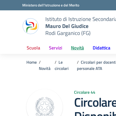
Vai ai contenuti
Vai al menu di navigazione
Vai al footer
Ministero dell'Istruzione e del Merito
Istituto di Istruzione Seconda
Mauro Del Giudice
Rodi Garganico (FG)
Scuola
Servizi
Novità
Didattica
Home
Le
Circolari per docent
Novità
circolari
personale ATA
Circolare 44
Circolar