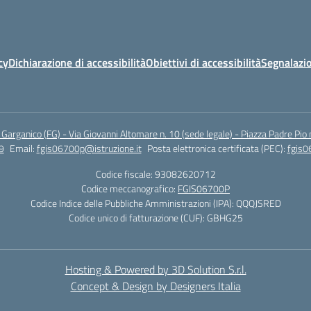
cy
Dichiarazione di accessibilità
Obiettivi di accessibilità
Segnalazio
arganico (FG) - Via Giovanni Altomare n. 10 (sede legale) - Piazza Padre Pio 
9
Email:
fgis06700p@istruzione.it
Posta elettronica certificata (PEC):
fgis0
Codice fiscale: 93082620712
Codice meccanografico:
FGIS06700P
Codice Indice delle Pubbliche Amministrazioni (IPA): QQQJSRED
Codice unico di fatturazione (CUF): GBHG25
Hosting & Powered by 3D Solution S.r.l.
Concept & Design by Designers Italia