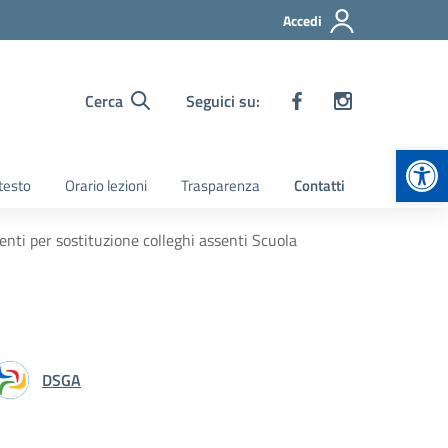
Accedi
Cerca
Seguici su:
Apr
 testo
Orario lezioni
Trasparenza
Contatti
denti per sostituzione colleghi assenti Scuola
DSGA