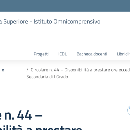
ria Superiore - Istituto Omnicomprensivo
Progetti
ICDL
Bacheca docenti
Libri di
i e
Circolare n. 44 – Disponibilità a prestare ore ecce
Secondaria di I Grado
e n. 44 –