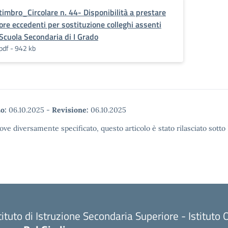
timbro_Circolare n. 44- Disponibilità a prestare
ore eccedenti per sostituzione colleghi assenti
Scuola Secondaria di I Grado
pdf - 942 kb
o:
06.10.2025
-
Revisione:
06.10.2025
ove diversamente specificato, questo articolo è stato rilasciato sott
tituto di Istruzione Secondaria Superiore - Istitu