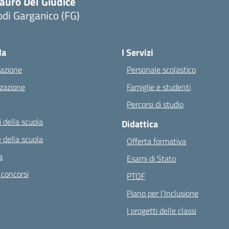
auro Del Giudice
di Garganico (FG)
Visita la pagina iniziale della scuola
la
I Servizi
azione
Personale scolastico
zazione
Famiglie e studenti
Percorsi di studio
 della scuola
Didattica
 della scuola
Offerta formativa
a
Esami di Stato
 concorsi
PTOF
Piano per l’Inclusione
I progetti delle classi