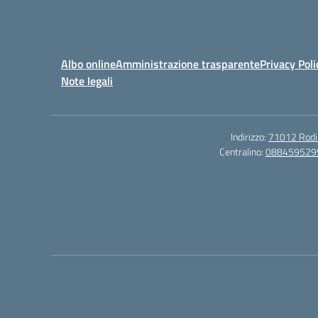
Albo online
Amministrazione trasparente
Privacy Poli
Note legali
Indirizzo:
71012 Rodi G
Centralino:
088459529