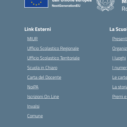
M
Ro
— 
Link Esterni
La Scuo
MIUR
Present
Ufficio Scolastico Regionale
Organiz
Ufficio Scolastico Territoriale
I luoghi
Scuola in Chiaro
I numeri
Carta del Docente
Le carte
NoiPA
La stori
Iscrizioni On Line
Premi e
Invalsi
Comune