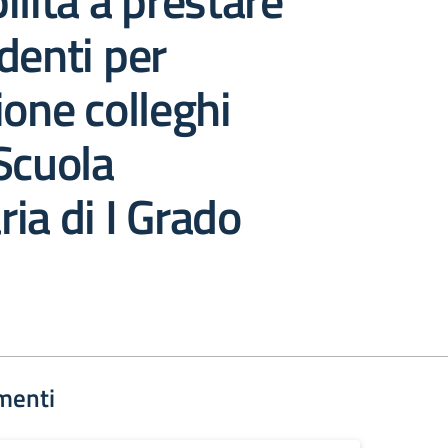
ilità a prestare
denti per
ione colleghi
Scuola
ia di I Grado
menti