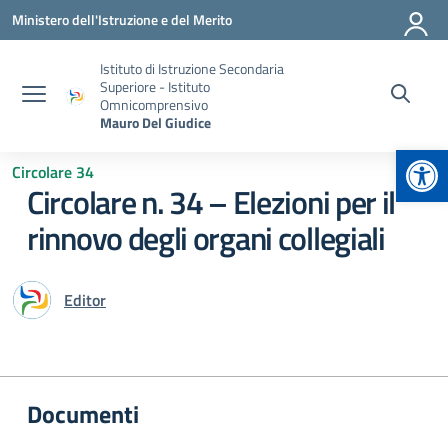
Vai ai contenuti
Vai al menu di navigazione
Vai al footer
Ministero dell'Istruzione e del Merito
Istituto di Istruzione Secondaria
Superiore - Istituto
Omnicomprensivo
Mauro Del Giudice
Apr
Circolare 34
Circolare n. 34 – Elezioni per il
rinnovo degli organi collegiali
Editor
Documenti