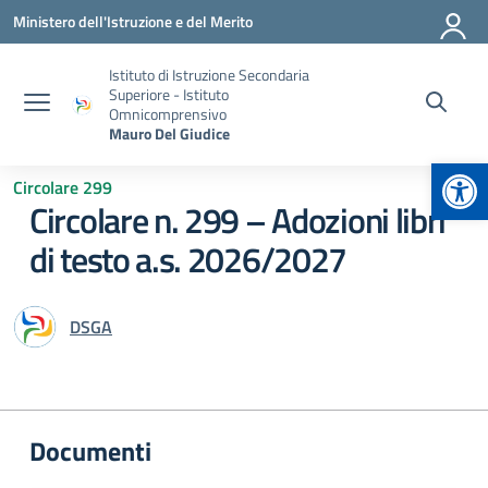
Vai ai contenuti
Vai al menu di navigazione
Vai al footer
Ministero dell'Istruzione e del Merito
Istituto di Istruzione Secondaria
Superiore - Istituto
Omnicomprensivo
Mauro Del Giudice
Apr
Circolare 299
Circolare n. 299 – Adozioni libri
di testo a.s. 2026/2027
DSGA
Documenti