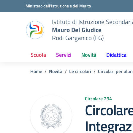
Vai ai contenuti
Vai al menu di navigazione
Vai al footer
Ministero dell'Istruzione e del Merito
Istituto di Istruzione Seconda
Mauro Del Giudice
Rodi Garganico (FG)
Scuola
Servizi
Novità
Didattica
Home
Novità
Le circolari
Circolari per alun
Circolare 294
Circolar
Integraz