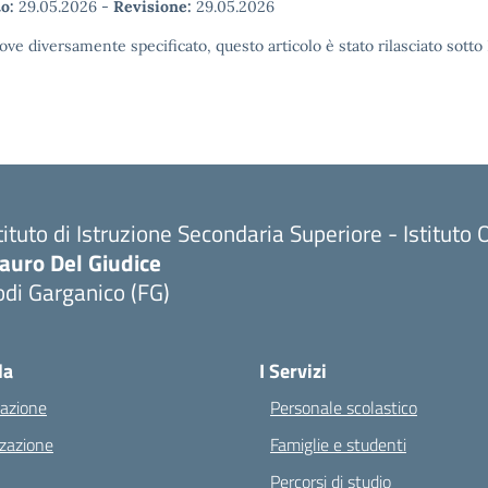
o:
29.05.2026
-
Revisione:
29.05.2026
ove diversamente specificato, questo articolo è stato rilasciato sott
tituto di Istruzione Secondaria Superiore - Istitu
auro Del Giudice
di Garganico (FG)
Visita la pagina iniziale della scuola
la
I Servizi
azione
Personale scolastico
zazione
Famiglie e studenti
Percorsi di studio