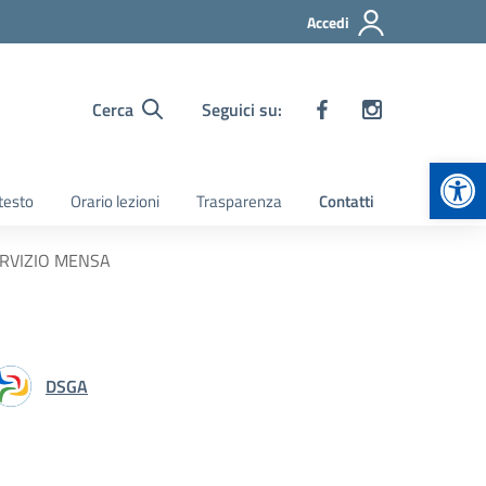
Accedi
Cerca
Seguici su:
Apr
 testo
Orario lezioni
Trasparenza
Contatti
 SERVIZIO MENSA
DSGA