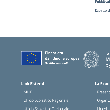
Pubblicat
Eccetto d
Is
M
Ro
— 
Link Esterni
La Scuo
MIUR
Present
Ufficio Scolastico Regionale
Organiz
Ufficio Scolastico Territoriale
I luoghi