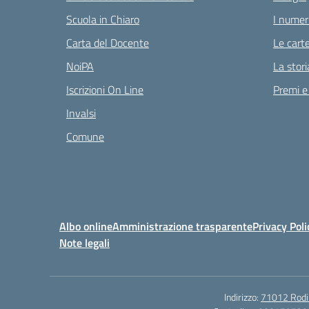
Scuola in Chiaro
I numeri
Carta del Docente
Le carte
NoiPA
La stori
Iscrizioni On Line
Premi e
Invalsi
Comune
Albo online
Amministrazione trasparente
Privacy Poli
Note legali
Indirizzo:
71012 Rodi G