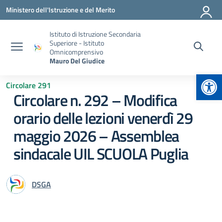
Vai ai contenuti
Vai al menu di navigazione
Vai al footer
Ministero dell'Istruzione e del Merito
Istituto di Istruzione Secondaria
Superiore - Istituto
Omnicomprensivo
Mauro Del Giudice
Apr
Circolare 291
Circolare n. 292 – Modifica
orario delle lezioni venerdì 29
maggio 2026 – Assemblea
sindacale UIL SCUOLA Puglia
DSGA