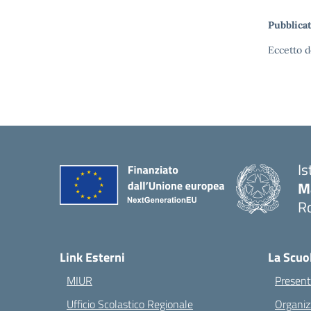
Pubblicat
Eccetto d
Is
M
Ro
— 
Link Esterni
La Scuo
MIUR
Present
Ufficio Scolastico Regionale
Organiz