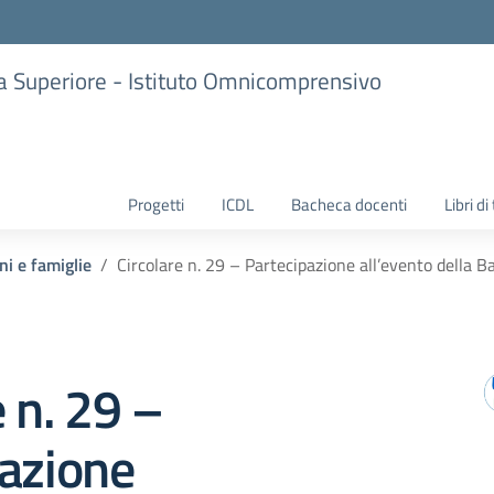
ria Superiore - Istituto Omnicomprensivo
Progetti
ICDL
Bacheca docenti
Libri di
ni e famiglie
Circolare n. 29 – Partecipazione all’evento della 
e n. 29 –
pazione