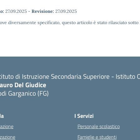
o:
27.09.2025
-
Revisione:
27.09.2025
ove diversamente specificato, questo articolo è stato rilasciato sott
tituto di Istruzione Secondaria Superiore - Istitu
auro Del Giudice
di Garganico (FG)
Visita la pagina iniziale della scuola
la
I Servizi
azione
Personale scolastico
zazione
Famiglie e studenti