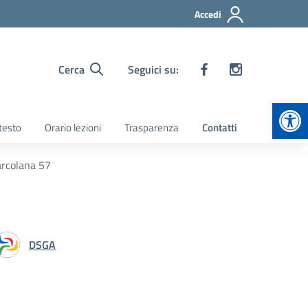
Accedi
Cerca
Seguici su:
Apr
 testo
Orario lezioni
Trasparenza
Contatti
Barcolana 57
DSGA