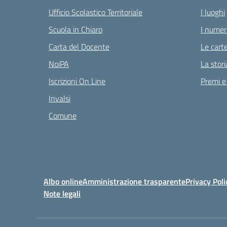
Ufficio Scolastico Territoriale
I luoghi
Scuola in Chiaro
I numeri
Carta del Docente
Le carte
NoiPA
La stori
Iscrizioni On Line
Premi e
Invalsi
Comune
Albo online
Amministrazione trasparente
Privacy Poli
Note legali