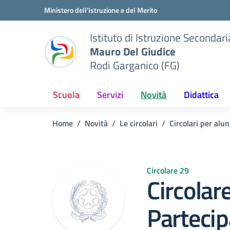
Vai ai contenuti
Vai al menu di navigazione
Vai al footer
Ministero dell'Istruzione e del Merito
Istituto di Istruzione Seconda
Mauro Del Giudice
Rodi Garganico (FG)
Scuola
Servizi
Novità
Didattica
Home
Novità
Le circolari
Circolari per alun
Circolare 29
Circolar
Parteci