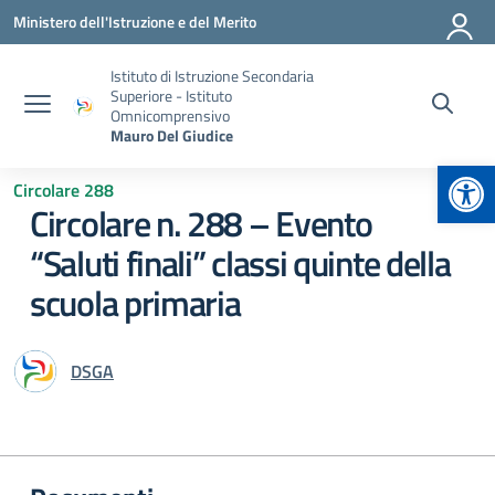
Vai ai contenuti
Vai al menu di navigazione
Vai al footer
Ministero dell'Istruzione e del Merito
Istituto di Istruzione Secondaria
Superiore - Istituto
Omnicomprensivo
Mauro Del Giudice
Apr
Circolare 288
Circolare n. 288 – Evento
“Saluti finali” classi quinte della
scuola primaria
DSGA