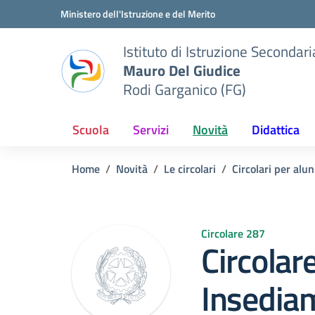
Vai ai contenuti
Vai al menu di navigazione
Vai al footer
Ministero dell'Istruzione e del Merito
Istituto di Istruzione Seconda
Mauro Del Giudice
Rodi Garganico (FG)
Scuola
Servizi
Novità
Didattica
Home
Novità
Le circolari
Circolari per alun
Circolare 287
Circolar
Insedia