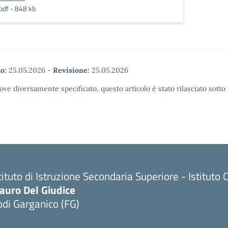
pdf - 848 kb
o:
25.05.2026
-
Revisione:
25.05.2026
ove diversamente specificato, questo articolo è stato rilasciato sott
tituto di Istruzione Secondaria Superiore - Istitu
auro Del Giudice
di Garganico (FG)
Visita la pagina iniziale della scuola