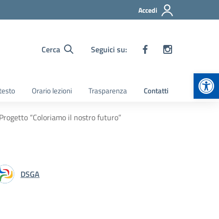
Accedi
Cerca
Seguici su:
Apr
 testo
Orario lezioni
Trasparenza
Contatti
Progetto “Coloriamo il nostro futuro”
DSGA