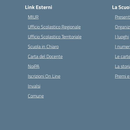
Link Esterni
La Scuo
MIUR
Present
Ufficio Scolastico Regionale
Organiz
Ufficio Scolastico Territoriale
I luoghi
Scuola in Chiaro
I numeri
Carta del Docente
Le carte
NoiPA
La stori
Iscrizioni On Line
Premi e
Invalsi
Comune