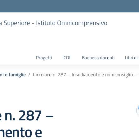
ria Superiore - Istituto Omnicomprensivo
Progetti
ICDL
Bacheca docenti
Libri di
ni e famiglie
Circolare n. 287 – Insediamento e miniconsiglio – 
e n. 287 –
mento e