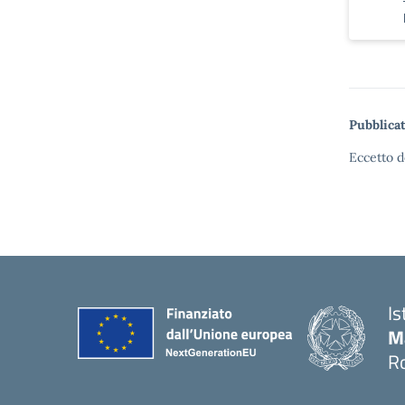
Pubblicat
Eccetto d
Is
M
Ro
— 