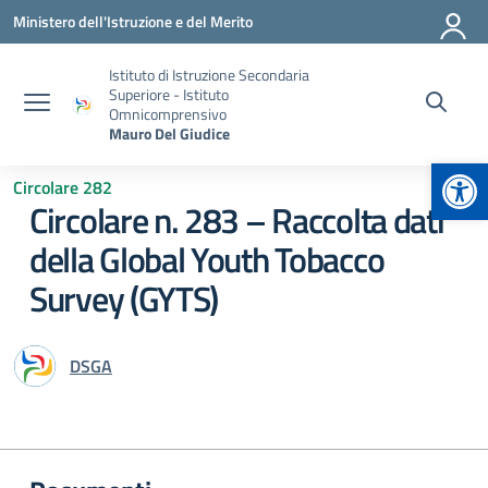
Vai ai contenuti
Vai al menu di navigazione
Vai al footer
Ministero dell'Istruzione e del Merito
Istituto di Istruzione Secondaria
Superiore - Istituto
Omnicomprensivo
Mauro Del Giudice
Apr
Circolare 282
Circolare n. 283 – Raccolta dati
della Global Youth Tobacco
Survey (GYTS)
DSGA