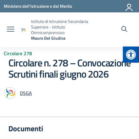
Vai ai contenuti
Vai al menu di navigazione
Vai al footer
Ministero dell'Istruzione e del Merito
Istituto di Istruzione Secondaria
Superiore - Istituto
Omnicomprensivo
Mauro Del Giudice
Apr
Circolare 278
Circolare n. 278 – Convocazione
Scrutini finali giugno 2026
DSGA
Documenti