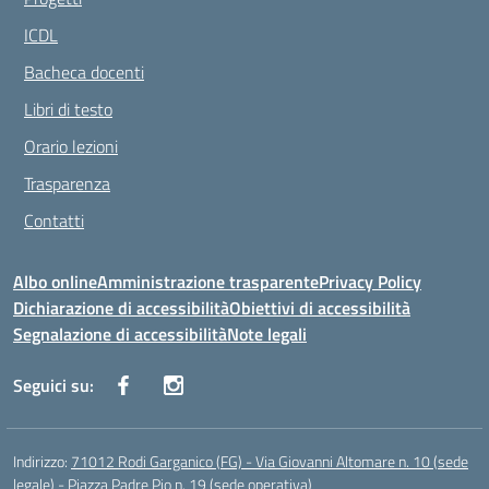
ICDL
Bacheca docenti
Libri di testo
Orario lezioni
Trasparenza
Contatti
Albo online
Amministrazione trasparente
Privacy Policy
Dichiarazione di accessibilità
Obiettivi di accessibilità
Segnalazione di accessibilità
Note legali
Seguici su:
Indirizzo:
71012 Rodi Garganico (FG) - Via Giovanni Altomare n. 10 (sede
legale) - Piazza Padre Pio n. 19 (sede operativa)