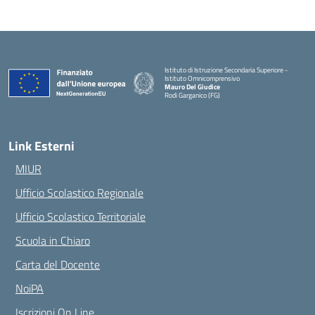
Istituto di Istruzione Secondaria Superiore -
Istituto Omnicomprensivo
Mauro Del Giudice
Rodi Garganico (FG)
— Visita la pagina iniziale della scuola
Link Esterni
MIUR
Ufficio Scolastico Regionale
Ufficio Scolastico Territoriale
Scuola in Chiaro
Carta del Docente
NoiPA
Iscrizioni On Line