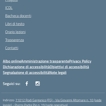
ICDL
Bacheca docenti
Libri di testo
Orario lezioni
Trasparenza
Contatti
Albo online
Amministrazione trasparente
Privacy Policy
Dichiarazione di accessibilità
Obiettivi di accessibilità
Segnalazione di accessibilità
Note legali
Seguici su:
Indirizzo:
71012 Rodi Garganico (FG) - Via Giovanni Altomare n. 10 (sede
legale) - Piazza Padre Pio n. 19 (sede operativa)