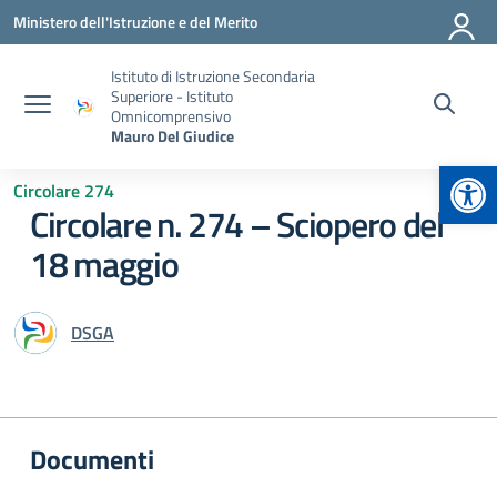
Vai ai contenuti
Vai al menu di navigazione
Vai al footer
Ministero dell'Istruzione e del Merito
Istituto di Istruzione Secondaria
Superiore - Istituto
Omnicomprensivo
Mauro Del Giudice
Apr
Circolare 274
Circolare n. 274 – Sciopero del
18 maggio
DSGA
Documenti