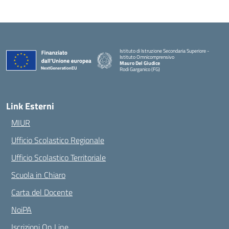
Istituto di Istruzione Secondaria Superiore -
Istituto Omnicomprensivo
Mauro Del Giudice
Rodi Garganico (FG)
— Visita la pagina iniziale della scuola
Link Esterni
MIUR
Ufficio Scolastico Regionale
Ufficio Scolastico Territoriale
Scuola in Chiaro
Carta del Docente
NoiPA
Iscrizioni On Line