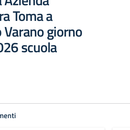
a Azienda
ra Toma a
 Varano giorno
026 scuola
menti