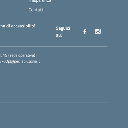
Trasparenza
Contatti
ne di accessibilità
Seguici
su:
n. 19 (sede operativa)
6700p@pec.istruzione.it