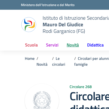
Vai ai contenuti
Vai al menu di navigazione
Vai al footer
Ministero dell'Istruzione e del Merito
Istituto di Istruzione Seconda
Mauro Del Giudice
Rodi Garganico (FG)
Scuola
Servizi
Novità
Didattica
Home
Le
Circolari per alunn
Novità
circolari
famiglie
Circolare 268
Circolar