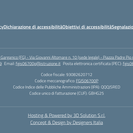
cy
Dichiarazione di accessibilità
Obiettivi di accessibilità
Segnalazio
arganico (FG) - Via Giovanni Altomare n. 10 (sede legale) - Piazza Padre Pio 
9
Email:
fgis06700p@istruzione.it
Posta elettronica certificata (PEC):
fgis0
Codice fiscale: 93082620712
Codice meccanografico:
FGIS06700P
Codice Indice delle Pubbliche Amministrazioni (IPA): QQQJSRED
Codice unico di fatturazione (CUF): GBHG25
Hosting & Powered by 3D Solution S.r.l.
Concept & Design by Designers Italia