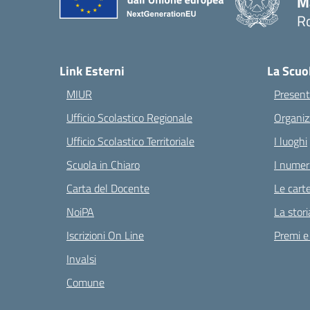
M
Ro
— 
Link Esterni
La Scuo
MIUR
Present
Ufficio Scolastico Regionale
Organiz
Ufficio Scolastico Territoriale
I luoghi
Scuola in Chiaro
I numeri
Carta del Docente
Le carte
NoiPA
La stori
Iscrizioni On Line
Premi e
Invalsi
Comune