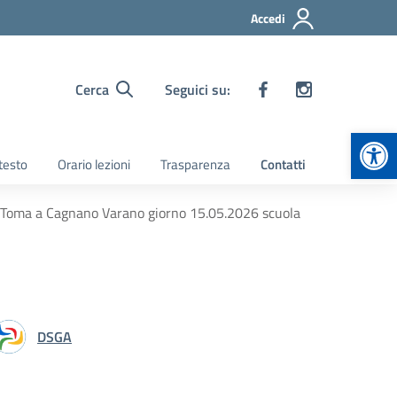
Accedi
Cerca
Seguici su:
Apr
 testo
Orario lezioni
Trasparenza
Contatti
ra Toma a Cagnano Varano giorno 15.05.2026 scuola
DSGA