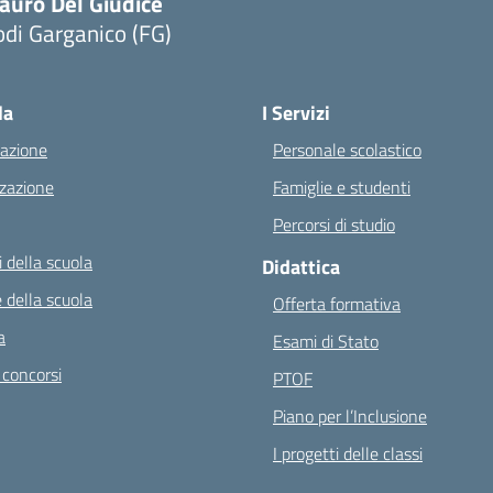
auro Del Giudice
di Garganico (FG)
Visita la pagina iniziale della scuola
la
I Servizi
azione
Personale scolastico
zazione
Famiglie e studenti
Percorsi di studio
 della scuola
Didattica
 della scuola
Offerta formativa
a
Esami di Stato
 concorsi
PTOF
Piano per l’Inclusione
I progetti delle classi