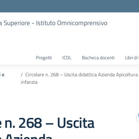
ria Superiore - Istituto Omnicomprensivo
Progetti
ICDL
Bacheca docenti
Libri di
i e
Circolare n. 268 – Uscita didattica Azienda Apicoltu
infanzia
e n. 268 – Uscita