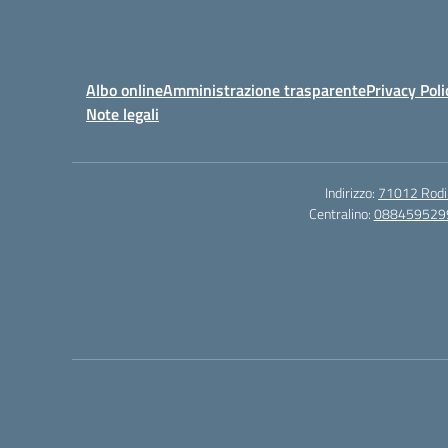
Albo online
Amministrazione trasparente
Privacy Poli
Note legali
Indirizzo:
71012 Rodi G
Centralino:
088459529